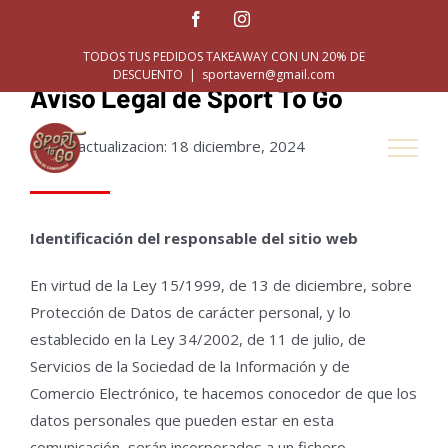
Skip
Facebook
Instagram
to
TODOS TUS PEDIDOS TAKEAWAY CON UN 20% DE
content
DESCUENTO
|
sportavern@gmail.com
Aviso Legal de Sport To Go
Ultima actualizacion: 18 diciembre, 2024
Identificación del responsable del sitio web
En virtud de la Ley 15/1999, de 13 de diciembre, sobre
Protección de Datos de carácter personal, y lo
establecido en la Ley 34/2002, de 11 de julio, de
Servicios de la Sociedad de la Información y de
Comercio Electrónico, te hacemos conocedor de que los
datos personales que pueden estar en esta
comunicación, serán incorporados a un fichero