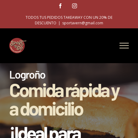
Skip
Facebook
Instagram
to
TODOS TUS PEDIDOS TAKEAWAY CON UN 20% DE
content
DESCUENTO
|
sportavern@gmail.com
Logroño
Comida rápida y
a domicilio
¡Ideal para