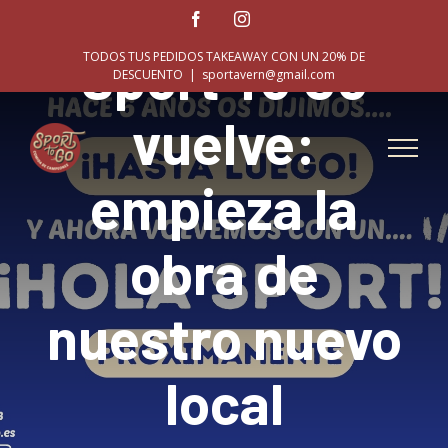
Skip
Facebook
Instagram
to
Sport To Go
TODOS TUS PEDIDOS TAKEAWAY CON UN 20% DE
content
DESCUENTO
|
sportavern@gmail.com
vuelve:
empieza la
obra de
nuestro nuevo
local