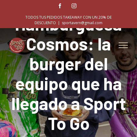
Skip
Facebook
Instagram
to
Hamburguesa
TODOS TUS PEDIDOS TAKEAWAY CON UN 20% DE
content
DESCUENTO
|
sportavern@gmail.com
Cosmos: la
burger del
equipo que ha
llegado a Sport
To Go