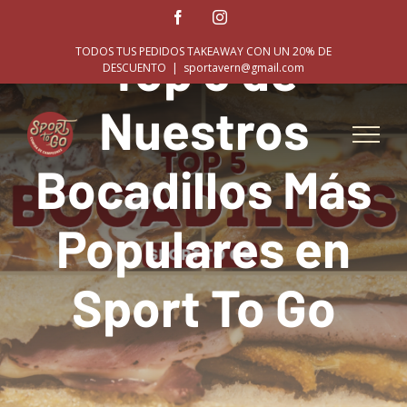
Skip
Facebook
Instagram
to
Top 5 de
TODOS TUS PEDIDOS TAKEAWAY CON UN 20% DE
content
DESCUENTO
|
sportavern@gmail.com
Nuestros
Bocadillos Más
Populares en
Sport To Go